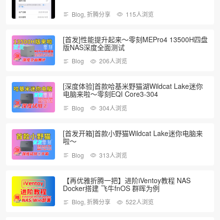
Blog
,
折腾分享
115人浏览
[首发]性能提升起来～零刻MEPro4 13500H四盘
版NAS深度全面测试
Blog
206人浏览
[深度体验]首款哈基米野猫湖Wildcat Lake迷你
电脑来啦～零刻EQI Core3-304
Blog
304人浏览
[首发开箱]首款小野猫Wildcat Lake迷你电脑来
啦～
Blog
313人浏览
【再优雅折腾一把】进阶iVentoy教程 NAS
Docker搭建 飞牛fnOS 群晖为例
Blog
,
折腾分享
522人浏览