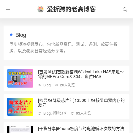
爱折腾的老高博客
Blog
同步频道视频发布，包含新品资讯、测试、评测、软硬件折
腾、以及老高日常经验分享等。
[首发测试]首款野猫湖Wildcat Lake NAS来啦～
零刻MEPro Core3-304四盘位NAS
Blog
20人浏览
[核显Xe降级芯片？]13500H Xe核显单双内存的
差异
Blog
,
折腾分享
93人浏览
[干货分享]iPhone极度节约电池循环次数的方法