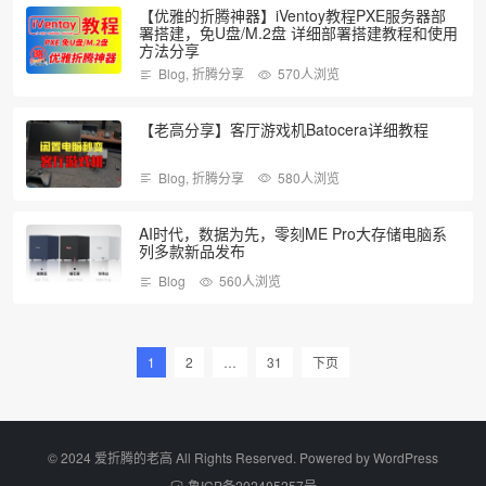
【优雅的折腾神器】iVentoy教程PXE服务器部
署搭建，免U盘/M.2盘 详细部署搭建教程和使用
方法分享
Blog
,
折腾分享
570人浏览
【老高分享】客厅游戏机Batocera详细教程
Blog
,
折腾分享
580人浏览
AI时代，数据为先，零刻ME Pro大存储电脑系
列多款新品发布
Blog
560人浏览
1
2
…
31
下页
©️ 2024 爱折腾的老高 All Rights Reserved. Powered by
WordPress
鲁ICP备202405257号