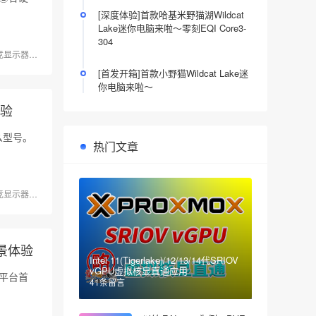
[深度体验]首款哈基米野猫湖Wildcat
Lake迷你电脑来啦～零刻EQI Core3-
304
竞显示器
电竞设备
[首发开箱]首款小野猫Wildcat Lake迷
你电脑来啦～
体验
么型号。
热门文章
竞显示器
电竞设备
景体验
Intel 11(Tigerlake)/12/13/14代SRIOV
vGPU虚拟核显直通应用
少平台首
41条留言