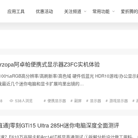
应用工具
优惠活动
关注频道
常用功能
爱折腾的
rzopa阿卓帕便携式显示器Z3FC实机体验
0Hz 100%sRGB高分辨率/高刷新率/高色域 硬件低蓝光 HDR10游戏/办公显
我最近几个迷你电脑和显卡扩展坞里出镜的…
28
538人浏览
便携显示器
副屏
显示器
游戏显示器
通]零刻GTi15 Ultra 285H迷你电脑深度全面测评
T也能Ai加速？E610万兆网卡和Arc140T核显直通测试 ①拆解分析设计做工用料。