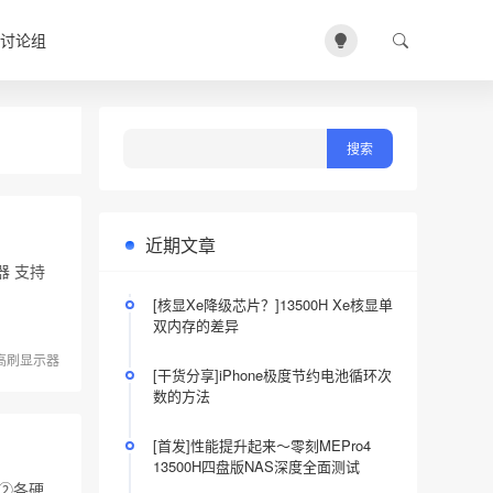
讨论组
近期文章
示器 支持
[核显Xe降级芯片？]13500H Xe核显单
双内存的差异
高刷显示器
[干货分享]iPhone极度节约电池循环次
数的方法
[首发]性能提升起来～零刻MEPro4
13500H四盘版NAS深度全面测试
 ②各硬