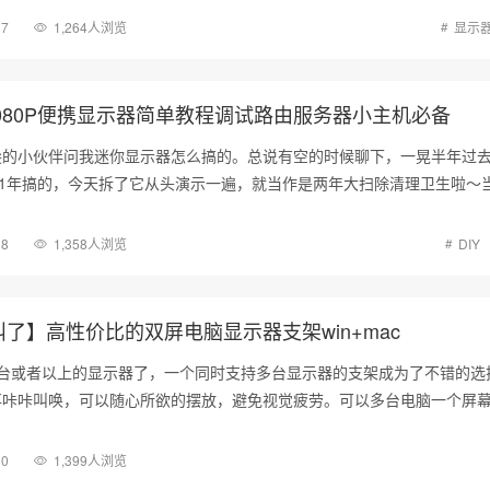
17
1,264人浏览
显示
1080P便携显示器简单教程调试路由服务器小主机必备
尖的小伙伴问我迷你显示器怎么搞的。总说有空的时候聊下，一晃半年过
21年搞的，今天拆了它从头演示一遍，就当作是两年大扫除清理卫生啦～
18
1,358人浏览
DIY
了】高性价比的双屏电脑显示器支架win+mac
2台或者以上的显示器了，一个同时支持多台显示器的支架成为了不错的选
再咔咔叫唤，可以随心所欲的摆放，避免视觉疲劳。可以多台电脑一个屏幕
30
1,399人浏览