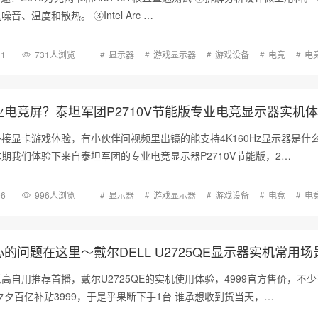
、温度和散热。 ③Intel Arc …
11
731人浏览
显示器
游戏显示器
游戏设备
电竞
电
电竞屏？泰坦军团P2710V节能版专业电竞显示器实机
接显卡游戏体验，有小伙伴问视频里出镜的能支持4K160Hz显示器是什
期我们体验下来自泰坦军团的专业电竞显示器P2710V节能版，2…
06
996人浏览
显示器
游戏显示器
游戏设备
电竞
电
的问题在这里～戴尔DELL U2725QE显示器实机常用场
高自用推荐首播，戴尔U2725QE的实机使用体验，4999官方售价，不
夕夕百亿补贴3999，于是乎果断下手1台 谁承想收到货当天，…