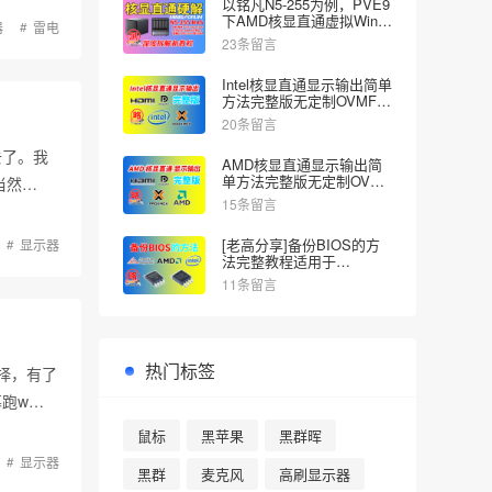
以铭凡N5-255为例，PVE9
下AMD核显直通虚拟Win教
器
雷电
程，不花屏不死机。
23条留言
Intel核显直通显示输出简单
方法完整版无定制OVMF开
机BIOS画面
20条留言
去了。我
AMD核显直通显示输出简
单方法完整版无定制OVMF
当然…
开机BIOS启动画面
15条留言
[老高分享]备份BIOS的方
显示器
法完整教程适用于
AMD/Intel平台UEFIShell
11条留言
热门标签
择，有了
跑w…
鼠标
黑苹果
黑群晖
显示器
黑群
麦克风
高刷显示器