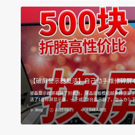
【破屏显示器复活】自己动手维修碎屏4
液晶显示器屏幕碎了别着急，液晶面板模组越来越便宜
活了1台碎屏显示器，一下成了2台显示器了，怎么办？下
的老高博客 https://diyforfu…
Blog
2022.03.25
1,548人浏览