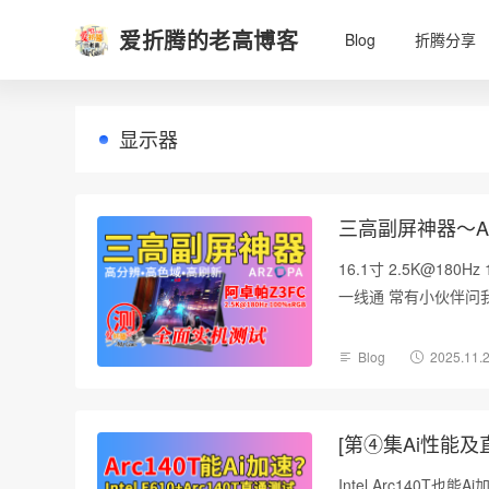
爱折腾的老高博客
Blog
折腾分享
显示器
三高副屏神器～A
16.1寸 2.5K@18
一线通 常有小伙伴问
Blog
2025.11.
[第④集Ai性能及直
Intel Arc140