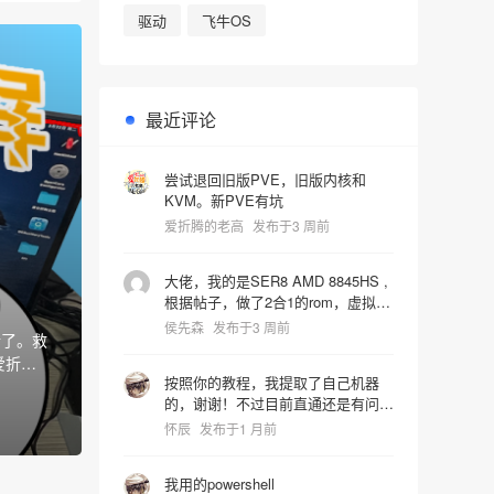
驱动
飞牛OS
最近评论
尝试退回旧版PVE，旧版内核和
KVM。新PVE有坑
爱折腾的老高
发布于3 周前
大佬，我的是SER8 AMD 8845HS ,
根据帖子，做了2合1的rom，虚拟机
启动识别镜像时屏幕就卡死了，宿主
侯先森
发布于3 周前
活了。救
机也会同步死掉是什么问题，pve版
爱折腾
本是9.2.4 hostpci0:
按照你的教程，我提取了自己机器
0000:65:00.0,pcie=1,x-
的，谢谢！不过目前直通还是有问
vga=1,romfile=8845HS_vbios.rom
题，进系统后核显报43代码错误。
hostpci1: 0000:65:00.1 vga: none
怀辰
发布于1 月前
我还在折腾中~~~
我用的powershell