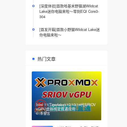
[深度体验]首款哈基米野猫湖Wildcat
Lake迷你电脑来啦～零刻EQI Core3-
304
[首发开箱]首款小野猫Wildcat Lake迷
你电脑来啦～
热门文章
Intel 11(Tigerlake)/12/13/14代SRIOV
vGPU虚拟核显直通应用
41条留言