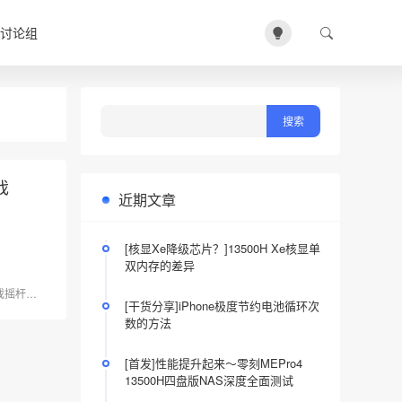
讨论组
戏
近期文章
[核显Xe降级芯片？]13500H Xe核显单
双内存的差异
戏摇杆
游戏键盘
街机摇杆
[干货分享]iPhone极度节约电池循环次
数的方法
[首发]性能提升起来～零刻MEPro4
13500H四盘版NAS深度全面测试