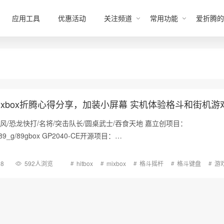
应用工具
优惠活动
关注频道
常用功能
爱折腾的
ox/Mixbox折腾心得分享，加装小屏幕 实机体验格斗和街机游
旋风/恐龙快打/名将/突击队长/圆桌武士/吞食天地 嘉立创项目：
com/89_g/89gbox GP2040-CE开源项目：…
08
592人浏览
hitbox
mixbox
格斗摇杆
格斗键盘
游