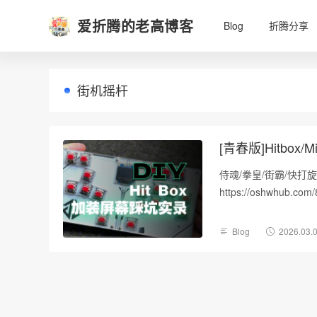
爱折腾的老高博客
Blog
折腾分享
街机摇杆
[青春版]Hitb
侍魂/拳皇/街霸/快打
https://oshwhub.
Blog
2026.03.