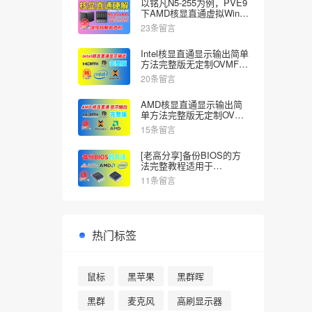
以铭凡N5-255为例，PVE9
下AMD核显直通虚拟Win教
程，不花屏不死机。
23条留言
Intel核显直通显示输出简单
方法完整版无定制OVMF开
机BIOS画面
20条留言
AMD核显直通显示输出简
单方法完整版无定制OVMF
开机BIOS启动画面
15条留言
[老高分享]备份BIOS的方
法完整教程适用于
AMD/Intel平台UEFIShell
11条留言
热门标签
鼠标
黑苹果
黑群晖
黑群
麦克风
高刷显示器