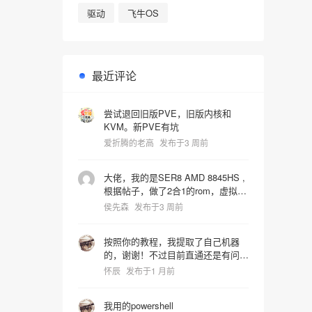
驱动
飞牛OS
最近评论
尝试退回旧版PVE，旧版内核和
KVM。新PVE有坑
爱折腾的老高
发布于3 周前
大佬，我的是SER8 AMD 8845HS ,
根据帖子，做了2合1的rom，虚拟机
启动识别镜像时屏幕就卡死了，宿主
侯先森
发布于3 周前
机也会同步死掉是什么问题，pve版
本是9.2.4 hostpci0:
按照你的教程，我提取了自己机器
0000:65:00.0,pcie=1,x-
的，谢谢！不过目前直通还是有问
vga=1,romfile=8845HS_vbios.rom
题，进系统后核显报43代码错误。
hostpci1: 0000:65:00.1 vga: none
怀辰
发布于1 月前
我还在折腾中~~~
我用的powershell