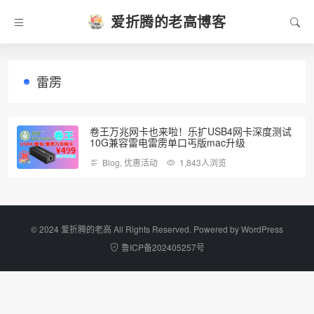
爱折腾的老高博客
雷雳
卷王万兆网卡也来啦！乐扩USB4网卡深度测试
10G兼容雷电雷雳单口丐版mac升级
Blog
,
优惠活动
1,843人浏览
©️ 2024 爱折腾的老高 All Rights Reserved. Powered by
WordPress
鲁ICP备202405257号