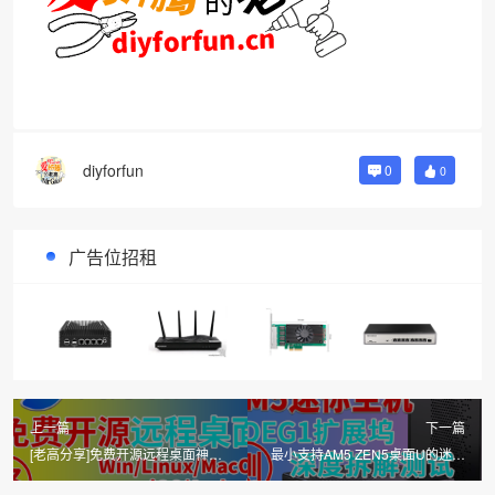
diyforfun
0
0
广告位招租
上一篇
下一篇
[老高分享]免费开源远程桌面神器
最小支持AM5 ZEN5桌面U的迷你
RustDesk/支持多种系统搭建跨平
电脑来啦！铭凡MS-A1迷你工作站
台使用/支持硬件解码
深度测试