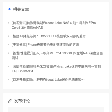
相关文章
[首发测试]首款野猫湖Wildcat Lake NAS来啦～零刻MEPro
Core3-304四盘位NAS
[核显Xe降级芯片？]13500H Xe核显单双内存的差异
[干货分享]iPhone极度节约电池循环次数的方法
[首发]性能提升起来～零刻MEPro4 13500H四盘版NAS深度全面
测试
[深度体验]首款哈基米野猫湖Wildcat Lake迷你电脑来啦～零刻
EQI Core3-304
[首发开箱]首款小野猫Wildcat Lake迷你电脑来啦～
发布评论