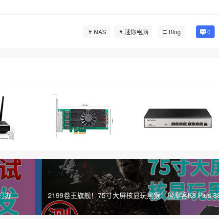
NAS
迷你电脑
Blog
0
打办公/
2199卷王旗舰！75寸大屏核显玩黑猴！极摩客K8 Plus 88
你电脑来啦！大满