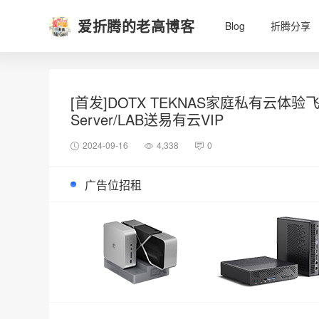
爱折腾的老高博客
Blog
折腾分享
[首发]DOTX TEKNAS家庭私有云体验飞牛FN
Server/LAB送易有云VIP
2024-09-16
4,338
0
广告位招租