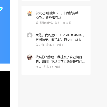
尝试退回旧版PVE，旧版内核和
KVM。新PVE有坑
爱折腾的老高
发布于3 周前
大佬，我的是SER8 AMD 8845HS ,
根据帖子，做了2合1的rom，虚拟机
启动识别镜像时屏幕就卡死了，宿主
侯先森
发布于3 周前
机也会同步死掉是什么问题，pve版
本是9.2.4 hostpci0:
按照你的教程，我提取了自己机器
0000:65:00.0,pcie=1,x-
的，谢谢！不过目前直通还是有问
vga=1,romfile=8845HS_vbios.rom
题，进系统后核显报43代码错误。
hostpci1: 0000:65:00.1 vga: none
怀辰
发布于1 月前
我还在折腾中~~~