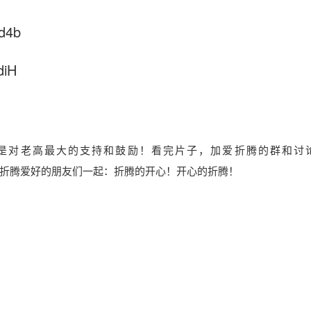
d4b
diH
是对老高最大的支持和鼓励！看完片子，加爱折腾的群和讨
折腾爱好的朋友们一起：折腾的开心！开心的折腾！