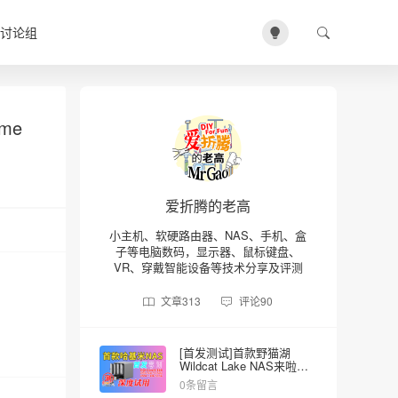
讨论组
me
爱折腾的老高
小主机、软硬路由器、NAS、手机、盒
子等电脑数码，显示器、鼠标键盘、
VR、穿戴智能设备等技术分享及评测
文章
313
评论
90
[首发测试]首款野猫湖
Wildcat Lake NAS来啦～
零刻MEPro Core3-304四盘
0条留言
位NAS