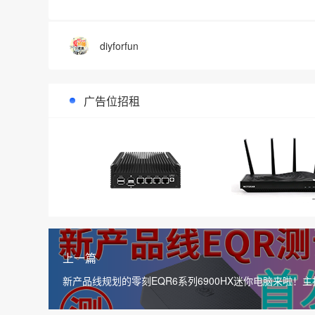
diyforfun
广告位招租
上一篇
新产品线规划的零刻EQR6系列6900HX迷你电脑来啦！主
性价比/节能/静音