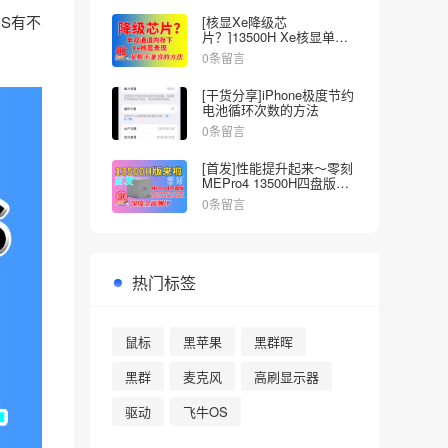
S有不
[核显Xe降级芯
片？]13500H Xe核显单双
内存的差异
0条留言
[干货分享]iPhone极度节约
电池循环次数的方法
0条留言
[首发]性能提升起来～零刻
MEPro4 13500H四盘版
NAS深度全面测试
0条留言
热门标签
鼠标
黑苹果
黑群晖
黑群
麦克风
高刷显示器
驱动
飞牛OS