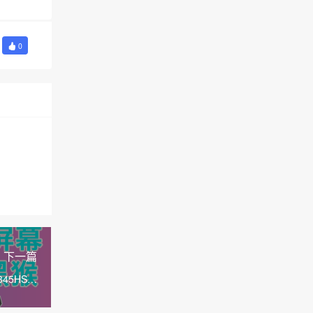
0
下一篇
45HS迷
贯接口！