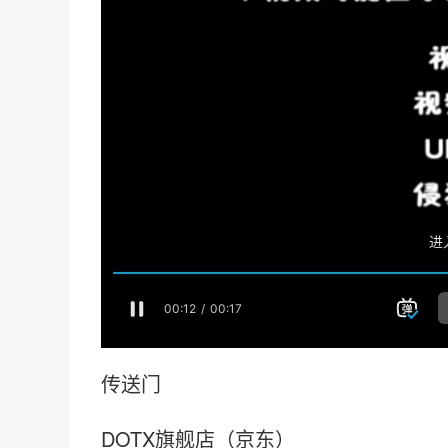
传送门
DOTX旗舰店（京东）