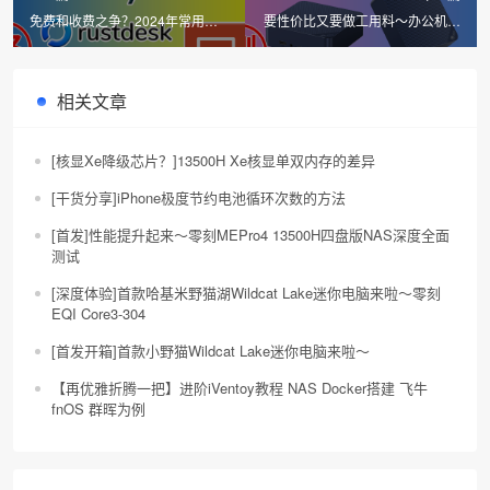
免费和收费之争？2024年常用远
要性价比又要做工用料～办公机小
程桌面控制软件的不完全体验 以
王子！零刻EQ14-N150 Twin-
RayLink RustDesk RDP ToDesk
Lake迷你主机深度拆解测试
为例
相关文章
[核显Xe降级芯片？]13500H Xe核显单双内存的差异
[干货分享]iPhone极度节约电池循环次数的方法
[首发]性能提升起来～零刻MEPro4 13500H四盘版NAS深度全面
测试
[深度体验]首款哈基米野猫湖Wildcat Lake迷你电脑来啦～零刻
EQI Core3-304
[首发开箱]首款小野猫Wildcat Lake迷你电脑来啦～
【再优雅折腾一把】进阶iVentoy教程 NAS Docker搭建 飞牛
fnOS 群晖为例