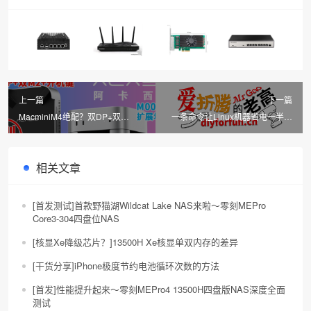
上一篇
下一篇
MacminiM4绝配？双DP+双
一条命令让Linux机器省电一半，
M2+开机键，阿卡西斯Macmini
常见Linux系统之cpupower
M4扩展底座M00Pro深度拆解全面
测评
相关文章
[首发测试]首款野猫湖Wildcat Lake NAS来啦～零刻MEPro
Core3-304四盘位NAS
[核显Xe降级芯片？]13500H Xe核显单双内存的差异
[干货分享]iPhone极度节约电池循环次数的方法
[首发]性能提升起来～零刻MEPro4 13500H四盘版NAS深度全面
测试