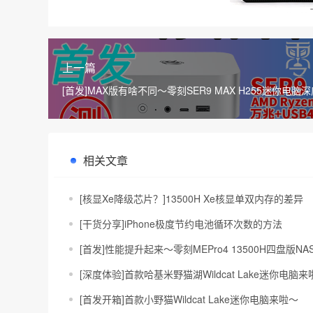
上一篇
[首发]MAX版有啥不同～零刻SER9 MAX H255迷你电脑
测评
相关文章
[核显Xe降级芯片？]13500H Xe核显单双内存的差异
[干货分享]iPhone极度节约电池循环次数的方法
[首发]性能提升起来～零刻MEPro4 13500H四盘版N
[深度体验]首款哈基米野猫湖Wildcat Lake迷你电脑来啦～
[首发开箱]首款小野猫Wildcat Lake迷你电脑来啦～