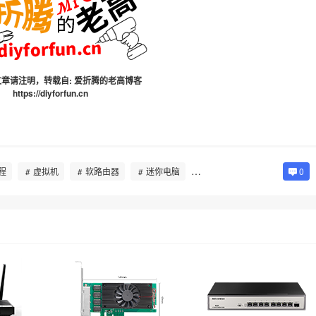
章请注明，转载自:
爱折腾的老高博客
https://diyforfun.cn
程
虚拟机
软路由器
迷你电脑
Blog
,
折腾分享
0