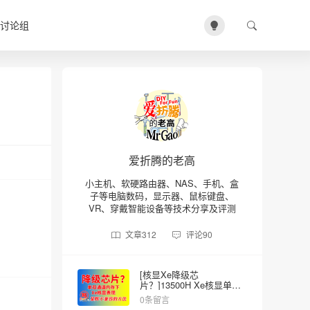
讨论组
爱折腾的老高
小主机、软硬路由器、NAS、手机、盒
子等电脑数码，显示器、鼠标键盘、
VR、穿戴智能设备等技术分享及评测
文章
312
评论
90
[核显Xe降级芯
片？]13500H Xe核显单双
内存的差异
0条留言