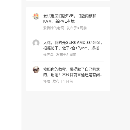
尝试退回旧版PVE，旧版内核和
KVM。新PVE有坑
爱折腾的老高
发布于3 周前
大佬，我的是SER8 AMD 8845HS ,
根据帖子，做了2合1的rom，虚拟机
启动识别镜像时屏幕就卡死了，宿主
侯先森
发布于3 周前
机也会同步死掉是什么问题，pve版
本是9.2.4 hostpci0:
按照你的教程，我提取了自己机器
0000:65:00.0,pcie=1,x-
的，谢谢！不过目前直通还是有问
vga=1,romfile=8845HS_vbios.rom
题，进系统后核显报43代码错误。
hostpci1: 0000:65:00.1 vga: none
怀辰
发布于1 月前
我还在折腾中~~~