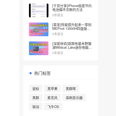
[干货分享]iPhone极度节约
电池循环次数的方法
0条留言
[首发]性能提升起来～零刻
MEPro4 13500H四盘版
NAS深度全面测试
0条留言
[深度体验]首款哈基米野猫
湖Wildcat Lake迷你电脑来
啦～零刻EQI Core3-304
0条留言
热门标签
鼠标
黑苹果
黑群晖
黑群
麦克风
高刷显示器
驱动
飞牛OS