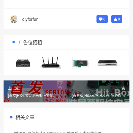
diyforfun
0
0
广告位招租
上一篇
下一篇
[首发]HX470实测来啦～零刻
[青春版]Hitbox/Mixbox折腾心得分
SER10 MAX迷你电脑深度全面测
享，加装小屏幕 实机体验格斗和
评
街机游戏
相关文章