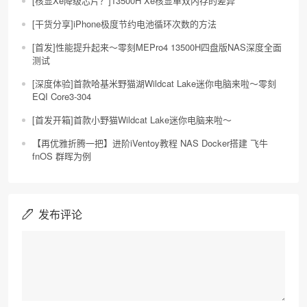
[核显Xe降级芯片？]13500H Xe核显单双内存的差异
[干货分享]iPhone极度节约电池循环次数的方法
[首发]性能提升起来～零刻MEPro4 13500H四盘版NAS深度全面
测试
[深度体验]首款哈基米野猫湖Wildcat Lake迷你电脑来啦～零刻
EQI Core3-304
[首发开箱]首款小野猫Wildcat Lake迷你电脑来啦～
【再优雅折腾一把】进阶iVentoy教程 NAS Docker搭建 飞牛
fnOS 群晖为例
发布评论