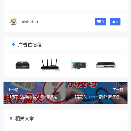
diyforfun
0
0
广告位招租
上一篇
下一篇
【用了这些年水晶头接法居然是错
【莲花头 3.5mm音频线断了怎么
的！】怎么接？常见水晶头接法
办？】音频线断了坏了接线修复方
法
相关文章