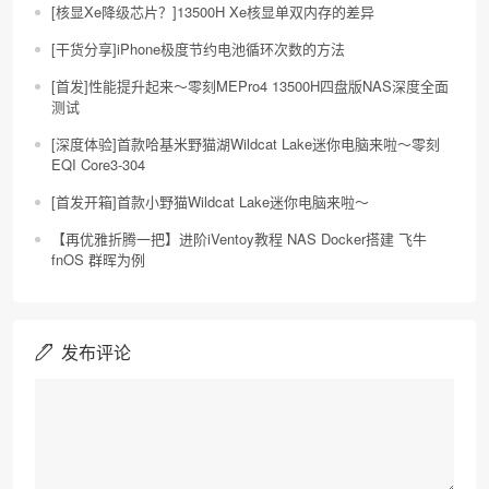
[核显Xe降级芯片？]13500H Xe核显单双内存的差异
[干货分享]iPhone极度节约电池循环次数的方法
[首发]性能提升起来～零刻MEPro4 13500H四盘版NAS深度全面
测试
[深度体验]首款哈基米野猫湖Wildcat Lake迷你电脑来啦～零刻
EQI Core3-304
[首发开箱]首款小野猫Wildcat Lake迷你电脑来啦～
【再优雅折腾一把】进阶iVentoy教程 NAS Docker搭建 飞牛
fnOS 群晖为例
发布评论