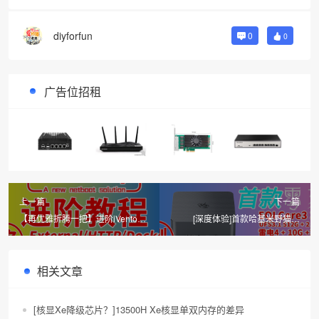
diyforfun
0
0
广告位招租
上一篇
下一篇
【再优雅折腾一把】进阶iVentoy
[深度体验]首款哈基米野猫湖
教程 NAS Docker搭建 飞牛fnOS
Wildcat Lake迷你电脑来啦～零刻
群晖为例
EQI Core3-304
相关文章
[核显Xe降级芯片？]13500H Xe核显单双内存的差异