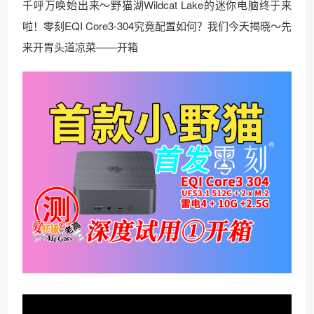
千呼万唤始出来～野猫湖Wildcat Lake的迷你电脑终于来
啦！零刻EQI Core3-304究竟配置如何？我们今天揭晓～先
来开胃头道凉菜——开箱