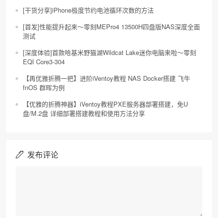
[干货分享]iPhone极度节约电池循环次数的方法
[首发]性能提升起来～零刻MEPro4 13500H四盘版NAS深度全面
测试
[深度体验]首款哈基米野猫湖Wildcat Lake迷你电脑来啦～零刻
EQI Core3-304
【再优雅折腾一把】进阶iVentoy教程 NAS Docker搭建 飞牛
fnOS 群晖为例
【优雅的折腾神器】iVentoy教程PXE服务器部署搭建，免U
盘/M.2盘 详细部署搭建教程和使用方法分享
发布评论