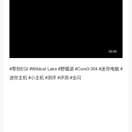
#零刻EQI #Wildcat Lake #野猫湖 #Core3-304 #迷你电脑 #
迷你主机 #小主机 #测评 #评测 #全闪