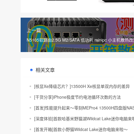
上一篇
N5105软路由2.5G M2/SATA 低功耗 minipc 小主机散
30度
相关文章
[核显Xe降级芯片？]13500H Xe核显单双内存的差异
[干货分享]iPhone极度节约电池循环次数的方法
[首发]性能提升起来～零刻MEPro4 13500H四盘版N
[深度体验]首款哈基米野猫湖Wildcat Lake迷你电脑来啦～
[首发开箱]首款小野猫Wildcat Lake迷你电脑来啦～