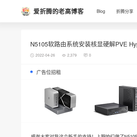
爱折腾的老高博客
Blog
折腾分享
N5105软路由系统安装核显硬解PVE Hyper 
2022-04-26
2,379
0
广告位招租
感谢大家对我这个新手的支持！上期咱们做了N51