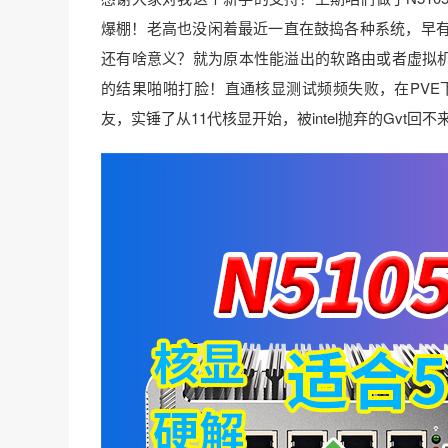
爆棚！老高也没闲着最近一直在鼓捣各种系统，早有传闻
还有啥意义？就为原本性能溢出的软路由或者虚拟机上再
的结果啪啪打脸！直通核显测试频频失败，在PVE
友，实锤了从11代核显开始，被intel抛弃的Gvt回