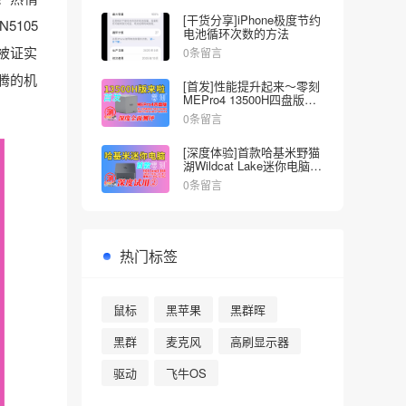
[干货分享]iPhone极度节约
5105
电池循环次数的方法
后被证实
0条留言
腾的机
[首发]性能提升起来～零刻
MEPro4 13500H四盘版
NAS深度全面测试
0条留言
[深度体验]首款哈基米野猫
湖Wildcat Lake迷你电脑来
啦～零刻EQI Core3-304
0条留言
热门标签
鼠标
黑苹果
黑群晖
黑群
麦克风
高刷显示器
驱动
飞牛OS