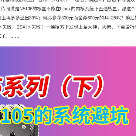
说是N5105的核显不能在Linux的内核系统下直通核显，那这个N
多多溢出30%？何必多花300元而舍弃600元的J4125呢？随
下失败！ESXI下失败！一通搜索下发现上至大神，大佬，下至爱折
不来了。……