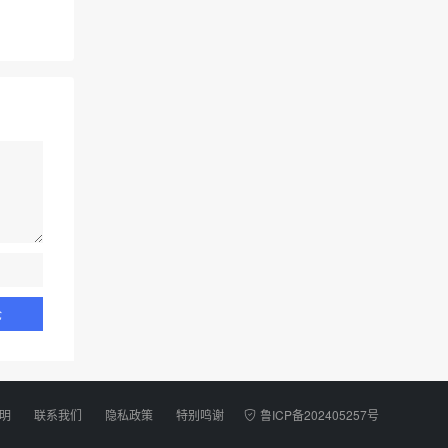
明
联系我们
隐私政策
特别鸣谢
鲁ICP备202405257号