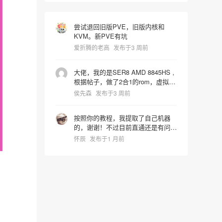
尝试退回旧版PVE，旧版内核和
KVM。新PVE有坑
爱折腾的老高
发布于3 周前
大佬，我的是SER8 AMD 8845HS ,
根据帖子，做了2合1的rom，虚拟机
启动识别镜像时屏幕就卡死了，宿主
侯先森
发布于3 周前
机也会同步死掉是什么问题，pve版
本是9.2.4 hostpci0:
按照你的教程，我提取了自己机器
0000:65:00.0,pcie=1,x-
的，谢谢！不过目前直通还是有问
vga=1,romfile=8845HS_vbios.rom
题，进系统后核显报43代码错误。
hostpci1: 0000:65:00.1 vga: none
怀辰
发布于1 月前
我还在折腾中~~~