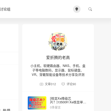
讨论组
爱折腾的老高
小主机、软硬路由器、NAS、手机、盒
子等电脑数码，显示器、鼠标键盘、
VR、穿戴智能设备等技术分享及评测
文章
312
评论
90
[核显Xe降级芯
片？]13500H Xe核显单双
内存的差异
0条留言
！热情