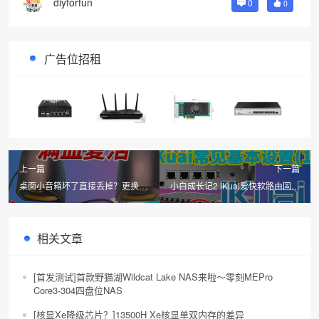
diyforfun
0
0
广告位招租
上一篇
下一篇
桌面小音箱坏了直接丢掉？更换改
小白成长记2 iKuai爱快软路由固件
造音频线插头修复音箱线接法分享
新手基本设置简单介绍老手慎入
相关文章
[首发测试]首款野猫湖Wildcat Lake NAS来啦～零刻MEPro
Core3-304四盘位NAS
[核显Xe降级芯片？]13500H Xe核显单双内存的差异