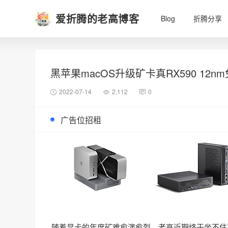
爱折腾的老高博客
Blog
折腾分享
黑苹果macOS升级矿卡真RX590 12
2022-07-14
2,112
0
广告位招租
随着显卡的年度矿难愈演愈烈，老高近期终于坐不住