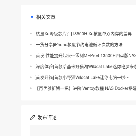
相关文章
[核显Xe降级芯片？]13500H Xe核显单双内存的差异
[干货分享]iPhone极度节约电池循环次数的方法
[首发]性能提升起来～零刻MEPro4 13500H四盘版N
[深度体验]首款哈基米野猫湖Wildcat Lake迷你电脑来啦～
[首发开箱]首款小野猫Wildcat Lake迷你电脑来啦～
【再优雅折腾一把】进阶iVentoy教程 NAS Docker搭
发布评论