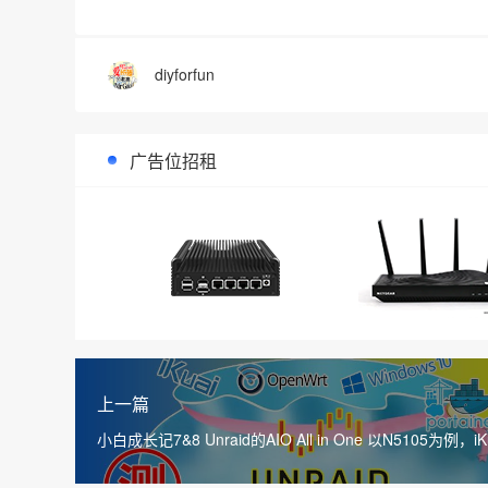
diyforfun
广告位招租
上一篇
小白成长记7&8 Unraid的AIO All in One 以N5105为例，iK
OpenWRT 群晖等