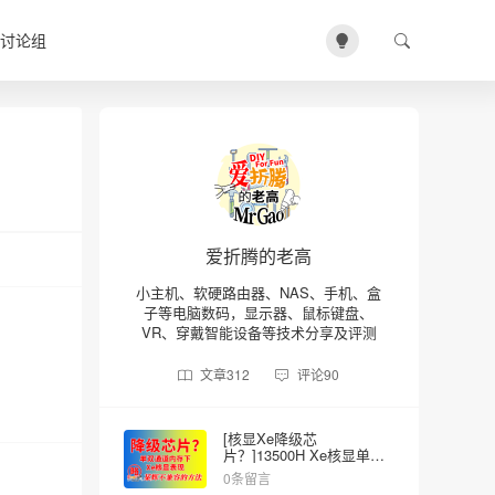
讨论组
爱折腾的老高
小主机、软硬路由器、NAS、手机、盒
子等电脑数码，显示器、鼠标键盘、
VR、穿戴智能设备等技术分享及评测
文章
312
评论
90
[核显Xe降级芯
片？]13500H Xe核显单双
内存的差异
0条留言