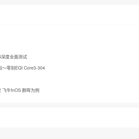
AS深度全面测试
零刻EQI Core3-304
建 飞牛fnOS 群晖为例