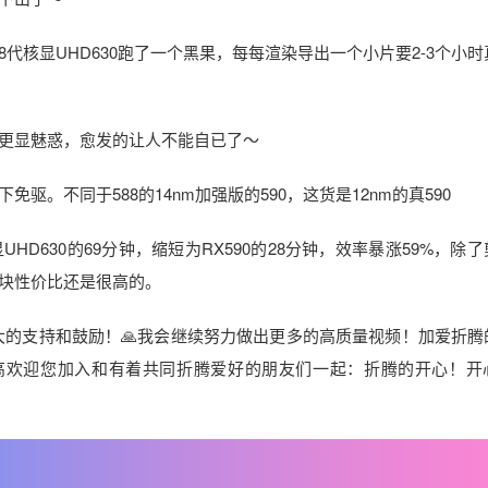
代核显UHD630跑了一个黑果，每每渲染导出一个小片要2-3个小时
更显魅惑，愈发的让人不能自已了～
。不同于588的14nm加强版的590，这货是12nm的真590
D630的69分钟，缩短为RX590的28分钟，效率暴涨59%，除
块性价比还是很高的。
大的支持和鼓励！🙏我会继续努力做出更多的高质量视频！加爱折腾
高欢迎您加入和有着共同折腾爱好的朋友们一起：折腾的开心！开