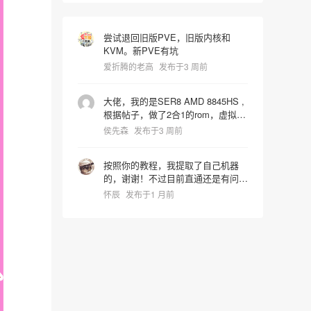
尝试退回旧版PVE，旧版内核和
KVM。新PVE有坑
爱折腾的老高
发布于3 周前
大佬，我的是SER8 AMD 8845HS ,
根据帖子，做了2合1的rom，虚拟机
启动识别镜像时屏幕就卡死了，宿主
侯先森
发布于3 周前
机也会同步死掉是什么问题，pve版
本是9.2.4 hostpci0:
按照你的教程，我提取了自己机器
0000:65:00.0,pcie=1,x-
的，谢谢！不过目前直通还是有问
vga=1,romfile=8845HS_vbios.rom
题，进系统后核显报43代码错误。
hostpci1: 0000:65:00.1 vga: none
怀辰
发布于1 月前
我还在折腾中~~~