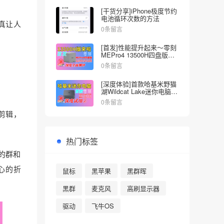
[干货分享]iPhone极度节约
电池循环次数的方法
真让人
0条留言
[首发]性能提升起来～零刻
MEPro4 13500H四盘版
NAS深度全面测试
0条留言
[深度体验]首款哈基米野猫
湖Wildcat Lake迷你电脑来
啦～零刻EQI Core3-304
0条留言
了剪辑，
热门标签
的群和
心的折
鼠标
黑苹果
黑群晖
黑群
麦克风
高刷显示器
驱动
飞牛OS