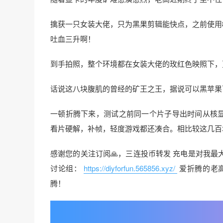
擒获一只女装大佬，只为黑果剪辑能快点，之前使用8
吐血三升啊！
到手拍照，整个环境都在女装大佬的玫红色映照下，
话说这八块腹肌的曾经的矿王之王，据说可以黑苹果下免驱
一顿折腾下来，测试之前同一个片子导出时间从核显UH
看片硬解，补帧，轻度游戏都还凑合。相比较这几百
感谢您的关注订阅🙏，三连投币转发 充电是对我最
讨论组：
https://diyforfun.565856.xyz/
爱折腾的老
腾！