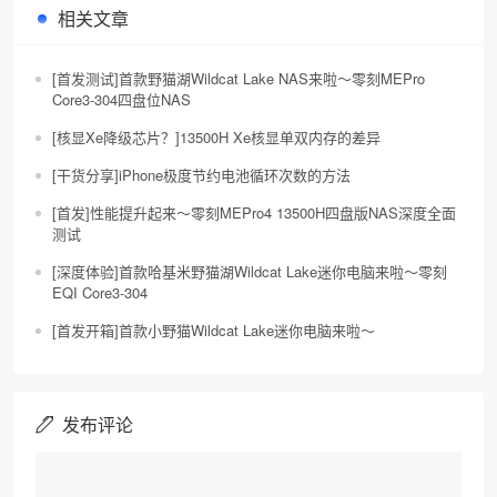
相关文章
[首发测试]首款野猫湖Wildcat Lake NAS来啦～零刻MEPro
Core3-304四盘位NAS
[核显Xe降级芯片？]13500H Xe核显单双内存的差异
[干货分享]iPhone极度节约电池循环次数的方法
[首发]性能提升起来～零刻MEPro4 13500H四盘版NAS深度全面
测试
[深度体验]首款哈基米野猫湖Wildcat Lake迷你电脑来啦～零刻
EQI Core3-304
[首发开箱]首款小野猫Wildcat Lake迷你电脑来啦～
发布评论