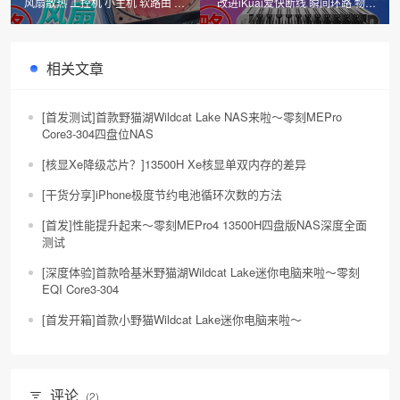
风扇散热 工控机 小主机 软路由 路
改进iKuai爱快断线 瞬间环路 物理
由器 htpc 加装风扇教程方法
交换机网络拓扑分享N5105
N6005
相关文章
[首发测试]首款野猫湖Wildcat Lake NAS来啦～零刻MEPro
Core3-304四盘位NAS
[核显Xe降级芯片？]13500H Xe核显单双内存的差异
[干货分享]iPhone极度节约电池循环次数的方法
[首发]性能提升起来～零刻MEPro4 13500H四盘版NAS深度全面
测试
[深度体验]首款哈基米野猫湖Wildcat Lake迷你电脑来啦～零刻
EQI Core3-304
[首发开箱]首款小野猫Wildcat Lake迷你电脑来啦～
评论
(2)