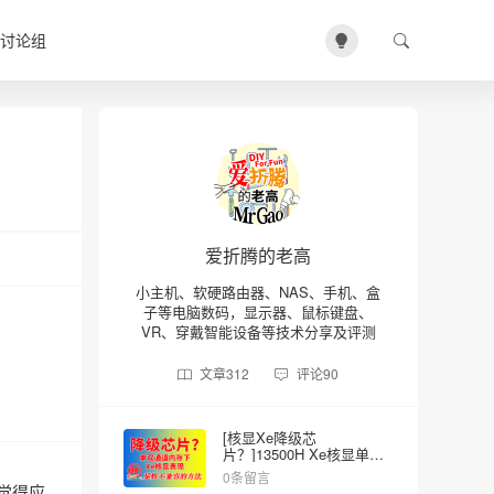
讨论组
爱折腾的老高
小主机、软硬路由器、NAS、手机、盒
子等电脑数码，显示器、鼠标键盘、
VR、穿戴智能设备等技术分享及评测
文章
312
评论
90
[核显Xe降级芯
片？]13500H Xe核显单双
内存的差异
0条留言
高觉得应