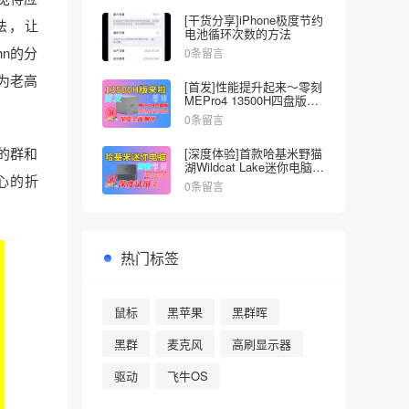
[干货分享]iPhone极度节约
法，让
电池循环次数的方法
hn的分
0条留言
为老高
[首发]性能提升起来～零刻
MEPro4 13500H四盘版
NAS深度全面测试
0条留言
的群和
[深度体验]首款哈基米野猫
湖Wildcat Lake迷你电脑来
心的折
啦～零刻EQI Core3-304
0条留言
热门标签
鼠标
黑苹果
黑群晖
黑群
麦克风
高刷显示器
驱动
飞牛OS