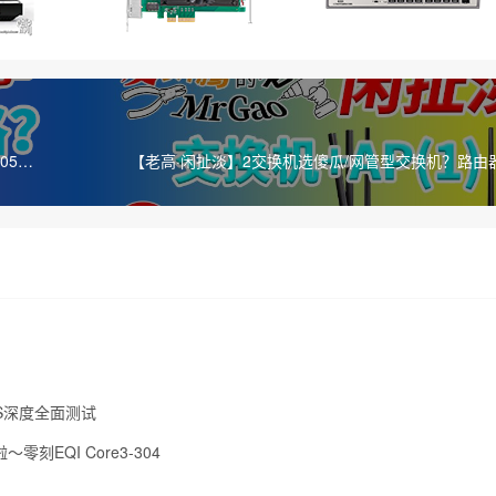
05
【老高·闲扯淡】2交换机选傻瓜/网管型交换机？路由
AS深度全面测试
零刻EQI Core3-304