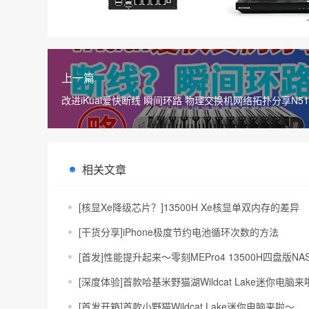
上一篇
改进iKuai爱快断线 瞬间环路 物理交换机网络拓扑分享N51
N6005
相关文章
[核显Xe降级芯片？]13500H Xe核显单双内存的差异
[干货分享]iPhone极度节约电池循环次数的方法
[首发]性能提升起来～零刻MEPro4 13500H四盘版N
[深度体验]首款哈基米野猫湖Wildcat Lake迷你电脑来啦～
[首发开箱]首款小野猫Wildcat Lake迷你电脑来啦～