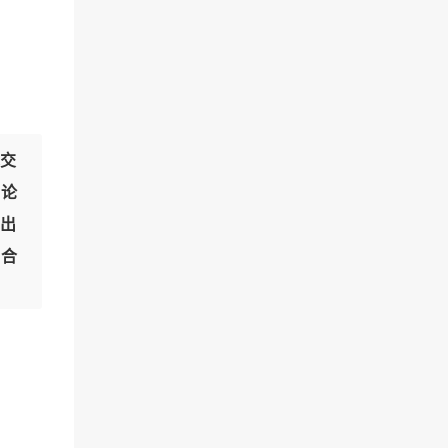
交
讨论
出
有合