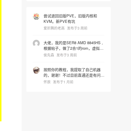
尝试退回旧版PVE，旧版内核和
KVM。新PVE有坑
爱折腾的老高
发布于3 周前
大佬，我的是SER8 AMD 8845HS ,
根据帖子，做了2合1的rom，虚拟机
启动识别镜像时屏幕就卡死了，宿主
侯先森
发布于3 周前
机也会同步死掉是什么问题，pve版
本是9.2.4 hostpci0:
按照你的教程，我提取了自己机器
0000:65:00.0,pcie=1,x-
的，谢谢！不过目前直通还是有问
vga=1,romfile=8845HS_vbios.rom
题，进系统后核显报43代码错误。
hostpci1: 0000:65:00.1 vga: none
怀辰
发布于1 月前
我还在折腾中~~~