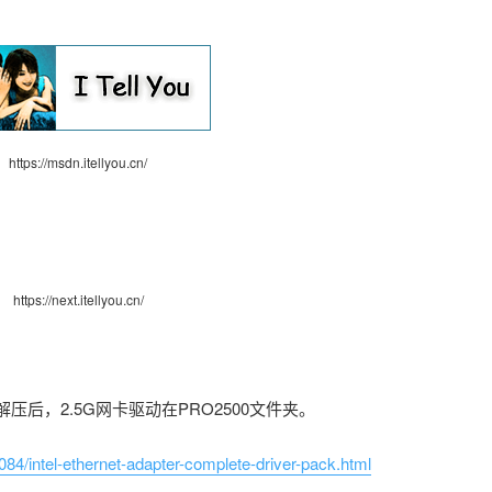
https://msdn.itellyou.cn/
https://next.itellyou.cn/
解压后，2.5G网卡驱动在PRO2500文件夹。
84/intel-ethernet-adapter-complete-driver-pack.html