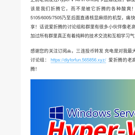
该是我们折腾它，而不是被它折腾的各种酸爽
5105/6005/7505乃至后面直通核显麻烦的机
享！话说爱折腾的讨论组和群里有很多小伙伴像老
加过所有群里真正有着纯粹的技术交流和互相学习气
感谢您的关注订阅🙏，三连投币转发 充电是对我最
讨论组：
https://diyforfun.565856.xyz/
爱折腾的老
腾！