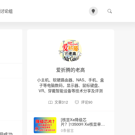
讨论组
爱折腾的老高
小主机、软硬路由器、NAS、手机、盒
子等电脑数码，显示器、鼠标键盘、
VR、穿戴智能设备等技术分享及评测
文章
312
评论
90
[核显Xe降级芯
片？]13500H Xe核显单双
内存的差异
0条留言
洞成功