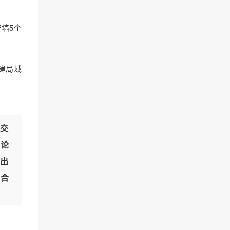
穿墙5个
建局域
交
讨论
出
有合