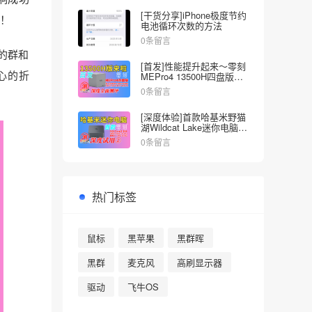
[干货分享]iPhone极度节约
！
电池循环次数的方法
0条留言
的群和
[首发]性能提升起来～零刻
心的折
MEPro4 13500H四盘版
NAS深度全面测试
0条留言
[深度体验]首款哈基米野猫
湖Wildcat Lake迷你电脑来
啦～零刻EQI Core3-304
0条留言
热门标签
鼠标
黑苹果
黑群晖
黑群
麦克风
高刷显示器
驱动
飞牛OS