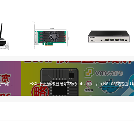
限千兆
ESXI下直通核显硬解转码debian jellyfin N5105软路由 