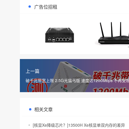
广告位招租
上一篇
破千兆带宽上限 2.5G光猫丐版 速度达1200Mbps 不再受
940M
相关文章
[核显Xe降级芯片？]13500H Xe核显单双内存的差异