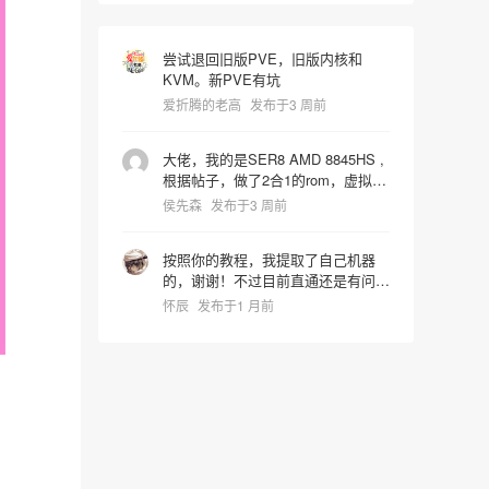
尝试退回旧版PVE，旧版内核和
KVM。新PVE有坑
爱折腾的老高
发布于3 周前
大佬，我的是SER8 AMD 8845HS ,
根据帖子，做了2合1的rom，虚拟机
启动识别镜像时屏幕就卡死了，宿主
侯先森
发布于3 周前
机也会同步死掉是什么问题，pve版
本是9.2.4 hostpci0:
按照你的教程，我提取了自己机器
0000:65:00.0,pcie=1,x-
的，谢谢！不过目前直通还是有问
vga=1,romfile=8845HS_vbios.rom
题，进系统后核显报43代码错误。
hostpci1: 0000:65:00.1 vga: none
怀辰
发布于1 月前
我还在折腾中~~~