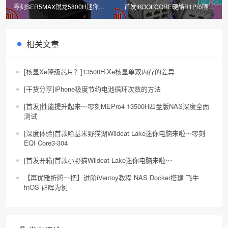
零刻SER5MAX锐龙5800H迷你主
首发iKOOLCORE硬酷R1Pro限量
机深度测评及PVE核显直通硬解输
版迷你电脑深度测试 最小4口2.5G
出
路由
相关文章
[核显Xe降级芯片？]13500H Xe核显单双内存的差异
[干货分享]iPhone极度节约电池循环次数的方法
[首发]性能提升起来～零刻MEPro4 13500H四盘版NAS深度全面
测试
[深度体验]首款哈基米野猫湖Wildcat Lake迷你电脑来啦～零刻
EQI Core3-304
[首发开箱]首款小野猫Wildcat Lake迷你电脑来啦～
【再优雅折腾一把】进阶iVentoy教程 NAS Docker搭建 飞牛
fnOS 群晖为例