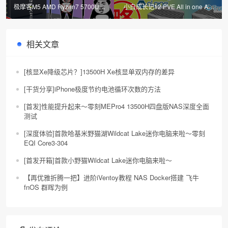
极摩客M5 AMD Ryzen7 5700U迷
小白成长记12 PVE All in one AIO
你主机电脑测试 三种性能模式对
iKuai iStoreOS Alpine Docker
比
相关文章
[核显Xe降级芯片？]13500H Xe核显单双内存的差异
[干货分享]iPhone极度节约电池循环次数的方法
[首发]性能提升起来～零刻MEPro4 13500H四盘版NAS深度全面
测试
[深度体验]首款哈基米野猫湖Wildcat Lake迷你电脑来啦～零刻
EQI Core3-304
[首发开箱]首款小野猫Wildcat Lake迷你电脑来啦～
【再优雅折腾一把】进阶iVentoy教程 NAS Docker搭建 飞牛
fnOS 群晖为例