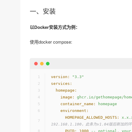
一、安装
以Docker安装方式为例：
使用docker compose:
version:
"3.3"
services:
homepage:
image:
ghcr.io/gethomepage/hom
container_name:
homepage
environment:
HOMEPAGE_ALLOWED_HOSTS:
x.x.
192.168.1.100，此条为v1.04版后新加
PUID:
1000
--
optional,
your