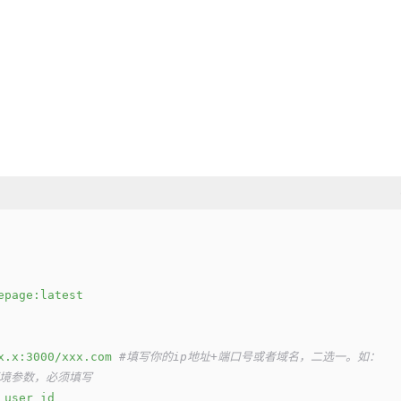
epage:latest
x.x:3000/xxx.com
#填写你的ip地址+端口号或者域名，二选一。如：
的环境参数，必须填写
user
id