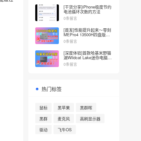
[干货分享]iPhone极度节约
电池循环次数的方法
0条留言
[首发]性能提升起来～零刻
MEPro4 13500H四盘版
NAS深度全面测试
0条留言
[深度体验]首款哈基米野猫
湖Wildcat Lake迷你电脑来
啦～零刻EQI Core3-304
0条留言
热门标签
鼠标
黑苹果
黑群晖
黑群
麦克风
高刷显示器
驱动
飞牛OS