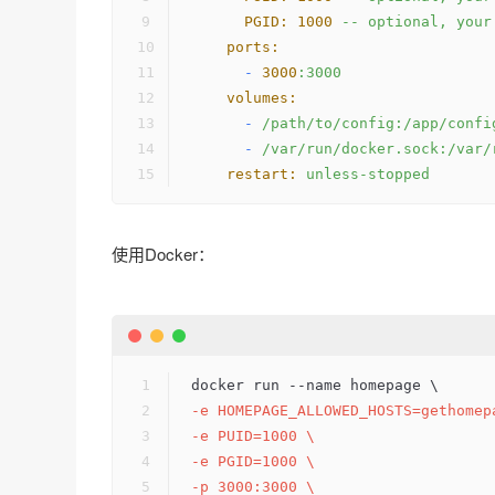
PGID:
1000
--
optional,
your
ports:
-
3000
:3000
volumes:
-
/path/to/config:/app/confi
-
/var/run/docker.sock:/var/
restart:
unless-stopped
使用Docker：
docker run --name homepage \
-e HOMEPAGE_ALLOWED_HOSTS=gethomep
-e PUID=1000 \
-e PGID=1000 \
-p 3000:3000 \