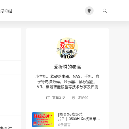
讨论组
爱折腾的老高
小主机、软硬路由器、NAS、手机、盒
子等电脑数码，显示器、鼠标键盘、
VR、穿戴智能设备等技术分享及评测
文章
312
评论
90
[核显Xe降级芯
片？]13500H Xe核显单双
内存的差异
0条留言
件或通过