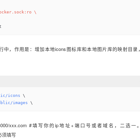
ocker.sock:ro \
t
中，作用是：增加本地icons图标库和本地图片库的映射目录
lic/icons
 \
ublic/images
 \
x.x.x:3000/xxx.com #填写你的ip地址+端口号或者域名，二选
，必须填写