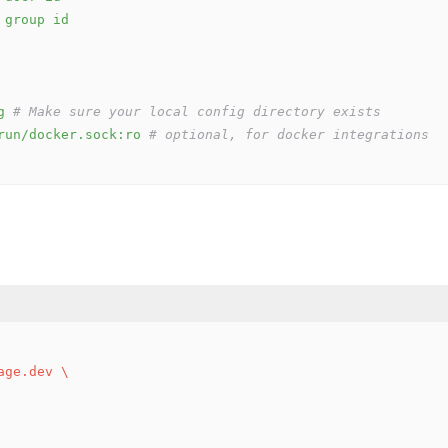
group
id
g
# Make sure your local config directory exists
run/docker.sock:ro
# optional, for docker integrations
age.dev \