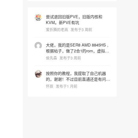
尝试退回旧版PVE，旧版内核和
KVM。新PVE有坑
爱折腾的老高
发布于3 周前
大佬，我的是SER8 AMD 8845HS ,
根据帖子，做了2合1的rom，虚拟机
启动识别镜像时屏幕就卡死了，宿主
侯先森
发布于3 周前
机也会同步死掉是什么问题，pve版
本是9.2.4 hostpci0:
按照你的教程，我提取了自己机器
0000:65:00.0,pcie=1,x-
的，谢谢！不过目前直通还是有问
vga=1,romfile=8845HS_vbios.rom
题，进系统后核显报43代码错误。
hostpci1: 0000:65:00.1 vga: none
怀辰
发布于1 月前
我还在折腾中~~~