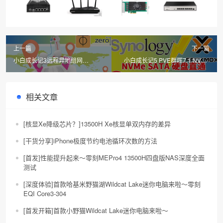
上一篇
下一篇
小白成长记3远程异地组网
小白成长记5 PVE群晖7.1 NVMe
OpenWRT插件ZeroTier虚拟局域
SATA直通硬盘 N5105群安装教程
网内网穿透
相关文章
[核显Xe降级芯片？]13500H Xe核显单双内存的差异
[干货分享]iPhone极度节约电池循环次数的方法
[首发]性能提升起来～零刻MEPro4 13500H四盘版NAS深度全面
测试
[深度体验]首款哈基米野猫湖Wildcat Lake迷你电脑来啦～零刻
EQI Core3-304
[首发开箱]首款小野猫Wildcat Lake迷你电脑来啦～