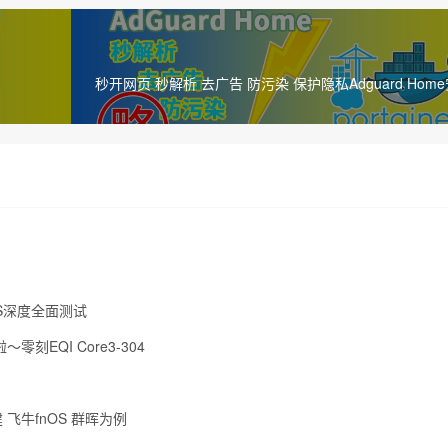
秒开网页 秒解析 去广告 防污染 保护隐私Adguard Hom
AS深度全面测试
零刻EQI Core3-304
建 飞牛fnOS 群晖为例