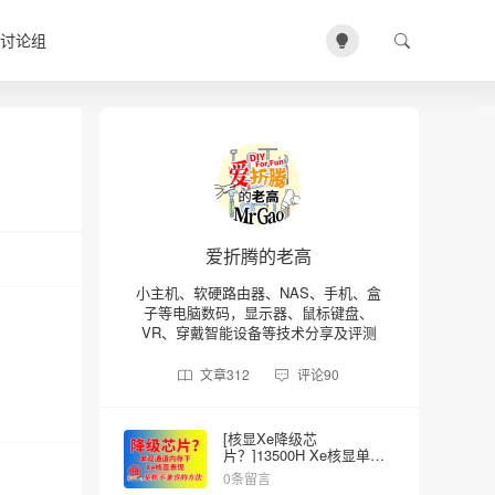
讨论组
爱折腾的老高
小主机、软硬路由器、NAS、手机、盒
子等电脑数码，显示器、鼠标键盘、
VR、穿戴智能设备等技术分享及评测
文章
312
评论
90
[核显Xe降级芯
片？]13500H Xe核显单双
内存的差异
0条留言