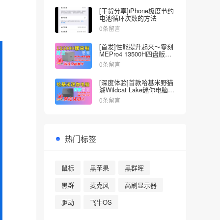
[干货分享]iPhone极度节约
电池循环次数的方法
0条留言
[首发]性能提升起来～零刻
MEPro4 13500H四盘版
NAS深度全面测试
0条留言
[深度体验]首款哈基米野猫
湖Wildcat Lake迷你电脑来
啦～零刻EQI Core3-304
0条留言
热门标签
鼠标
黑苹果
黑群晖
黑群
麦克风
高刷显示器
驱动
飞牛OS