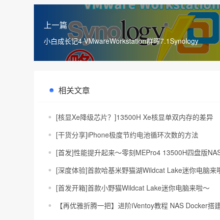
上一篇
小白成长记4 VMwareWorkstation群晖7.1Synology
相关文章
[核显Xe降级芯片？]13500H Xe核显单双内存的差异
[干货分享]iPhone极度节约电池循环次数的方法
[首发]性能提升起来～零刻MEPro4 13500H四盘版N
[深度体验]首款哈基米野猫湖Wildcat Lake迷你电脑来啦～
[首发开箱]首款小野猫Wildcat Lake迷你电脑来啦～
【再优雅折腾一把】进阶iVentoy教程 NAS Docker搭