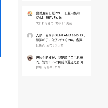
尝试退回旧版PVE，旧版内核和
KVM。新PVE有坑
爱折腾的老高
发布于3 周前
大佬，我的是SER8 AMD 8845HS ,
根据帖子，做了2合1的rom，虚拟机
启动识别镜像时屏幕就卡死了，宿主
侯先森
发布于3 周前
机也会同步死掉是什么问题，pve版
本是9.2.4 hostpci0:
按照你的教程，我提取了自己机器
0000:65:00.0,pcie=1,x-
的，谢谢！不过目前直通还是有问
vga=1,romfile=8845HS_vbios.rom
题，进系统后核显报43代码错误。
hostpci1: 0000:65:00.1 vga: none
怀辰
发布于1 月前
我还在折腾中~~~