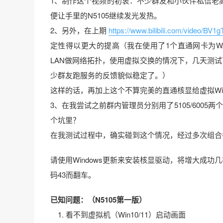
1、制作这个视频的初衷：不少群友和小伙伴私信老
便让手里的N5105继续发光发热。
2、另外，在上期
https://www.bilibili.com/video/BV1
定性得以更大的提高（我在使用了1个直通网卡为WA
LAN做网络拓扑，使用虚拟交换的情况下，几天测试
少群友跑服务的反馈貌似稳定了。）
这样的话，再加上这个不算完美的直通核显给虚拟Win
3、在我尝试之前群内管理员分别用了5105/6005两
个坑里？
在我测试过程中，确实碰到这个情况，经过多次组合
请使用Windows更新来安装核显驱动，将增大成功
码43而翻车。
已知问题：（N5105第一版）
1. 看不到虚拟机（Win10/11）启动画面