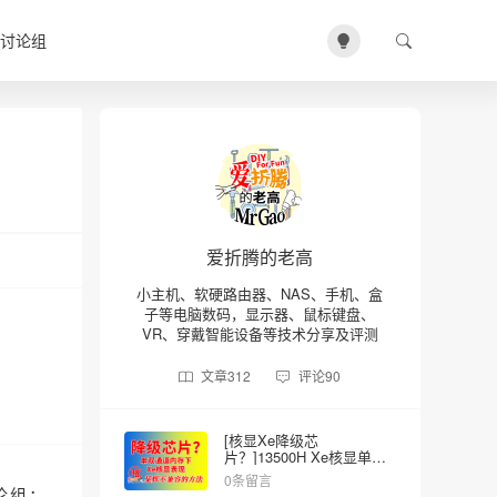
讨论组
爱折腾的老高
小主机、软硬路由器、NAS、手机、盒
子等电脑数码，显示器、鼠标键盘、
VR、穿戴智能设备等技术分享及评测
文章
312
评论
90
[核显Xe降级芯
片？]13500H Xe核显单双
内存的差异
0条留言
论组：