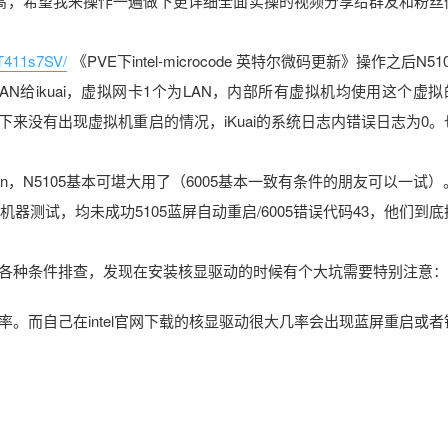
高，希望我来操作一遍做下更详细全面实操的视频分享给群友和粉丝
gT411s7SV/
《PVE下intel-microcode 英特尔微码更新》操作之后N51
N给ikuai，虚拟网卡1个为LAN，内部所有虚拟机均使用这个虚拟
下来没有出现虚拟机重启的情况，iKuai的系统日志内错误日志为0。
，N5105基本可堪大用了（6005基本一致有条件的朋友可以一试）
个机器测试，均未成功5105蓝屏自动重启/6005错误代码43，他们到
各种条件排查，发现在安装核显驱动的时候有个大坑需要特别注意：
几率。而自己在intel官网下载的核显驱动很大几率会出现蓝屏重启或