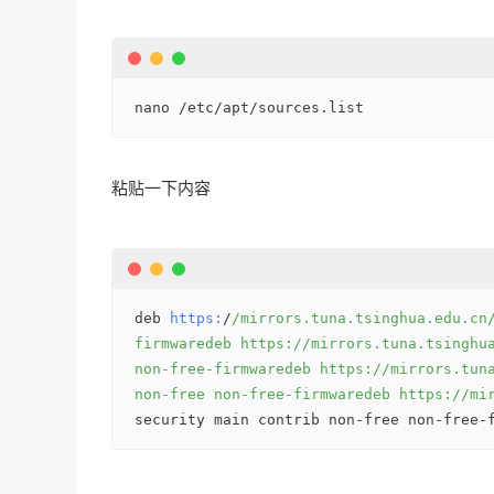
nano /etc/apt/sources.list
粘贴一下内容
deb 
https:
/
/mirrors.tuna.tsinghua.edu.cn
firmwaredeb https:/
/mirrors.tuna.tsinghu
non-free-firmwaredeb https:/
/mirrors.tun
non-free non-free-firmwaredeb https:/
/mi
security main contrib non-free non-free-