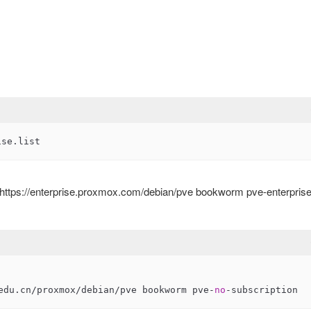
ise.list
erprise.proxmox.com/debian/pve bookworm pve-enterpris
edu.cn/proxmox/debian/pve bookworm pve-
no
-subscription