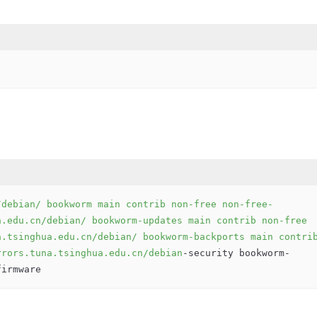
/debian
/ bookworm main contrib non-free non-free-
a.edu.cn/debian
/ bookworm-updates main contrib non-free 
a.tsinghua.edu.cn/debian
/ bookworm-backports main contrib
rrors.tuna.tsinghua.edu.cn/debian
-security bookworm-
firmware