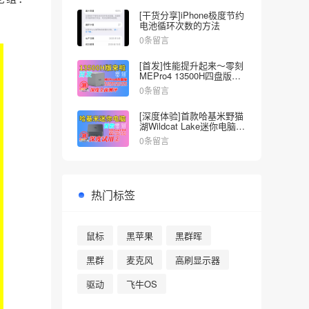
[干货分享]iPhone极度节约
电池循环次数的方法
0条留言
[首发]性能提升起来～零刻
MEPro4 13500H四盘版
NAS深度全面测试
0条留言
[深度体验]首款哈基米野猫
湖Wildcat Lake迷你电脑来
啦～零刻EQI Core3-304
0条留言
热门标签
鼠标
黑苹果
黑群晖
黑群
麦克风
高刷显示器
驱动
飞牛OS