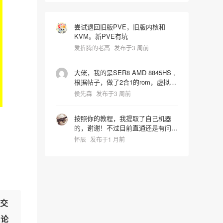
尝试退回旧版PVE，旧版内核和
KVM。新PVE有坑
爱折腾的老高
发布于3 周前
大佬，我的是SER8 AMD 8845HS ,
根据帖子，做了2合1的rom，虚拟机
启动识别镜像时屏幕就卡死了，宿主
侯先森
发布于3 周前
机也会同步死掉是什么问题，pve版
本是9.2.4 hostpci0:
按照你的教程，我提取了自己机器
0000:65:00.0,pcie=1,x-
的，谢谢！不过目前直通还是有问
vga=1,romfile=8845HS_vbios.rom
题，进系统后核显报43代码错误。
hostpci1: 0000:65:00.1 vga: none
怀辰
发布于1 月前
我还在折腾中~~~
交
讨论