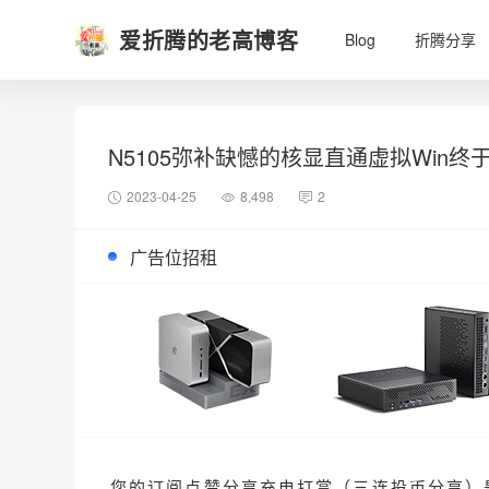
爱折腾的老高博客
Blog
折腾分享
N5105弥补缺憾的核显直通虚拟Win终
2023-04-25
8,498
2
广告位招租
您的订阅点赞分享充电打赏（三连投币分享）