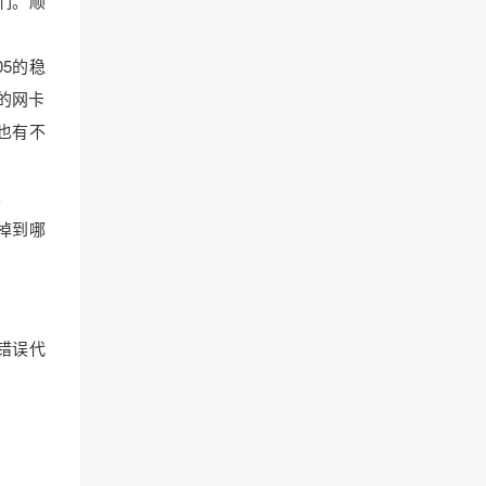
们。顺
05的稳
的网卡
也有不
。
底掉到哪
者错误代