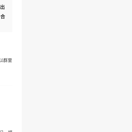
出
有合
以群里